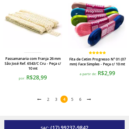
Passamanaria com Franja 26 mm
Fita de Cetim Progresso Nº 01 (07
São José Ref. 6543/C Cru - Peça c/
mm) Face Simples - Peça c/ 10 mt
10 mt
R$2,99
a partir de:
R$28,99
por:
2
3
4
5
6
(17) 99237-9842
SAC: