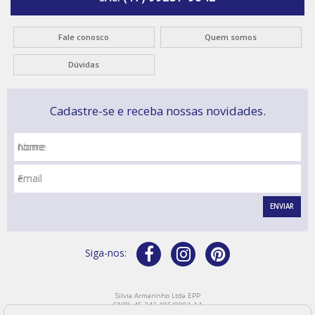
Fale conosco
Quem somos
Dúvidas
Cadastre-se e receba nossas novidades.
Nome
Email
ENVIAR
Silvia Armarinho Ltda EPP
CNPJ: 45.242.195/0001-14
Endereço: Rua Bahia, 219 - CEP: 15800-110 - Catanduva/SP