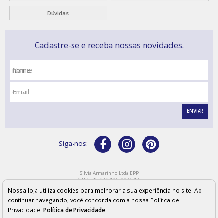
Dúvidas
Cadastre-se e receba nossas novidades.
Nome
Email
ENVIAR
Silvia Armarinho Ltda EPP
CNPJ: 45.242.195/0001-14
Endereço: Rua Bahia, 219 - CEP: 15800-110 - Catanduva/SP
Nossa loja utiliza cookies para melhorar a sua experiência no site. Ao
Os preços, quantidade em estoque e condições de pagamento apresentados neste site não
valem necessariamente para nossas lojas físicas e podem sofrer alterações sem prévia
continuar navegando, você concorda com a nossa Política de
notificação. As imagens meramente ilustrativas e os produtos podem sofrer variações de cor
Privacidade.
Política de Privacidade
.
conforme configurações e modelo do monitor.