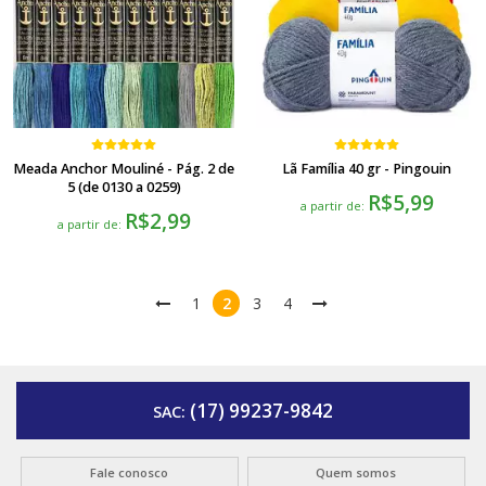
Meada Anchor Mouliné - Pág. 2 de
Lã Família 40 gr - Pingouin
5 (de 0130 a 0259)
R$5,99
a partir de:
R$2,99
a partir de:
1
2
3
4
(17) 99237-9842
SAC:
Fale conosco
Quem somos