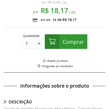
De
R$ 25,95
/ Un.
R$ 18,17
por
/ un.
1x de R$ 18,17
em até
Quantidade:
Comprar
Avaliar produto
Perguntar ao vendedor
Informações sobre o produto
DESCRIÇÃO
Tecido de Algodão Estampado (Meio Metro) - Coleção Disney