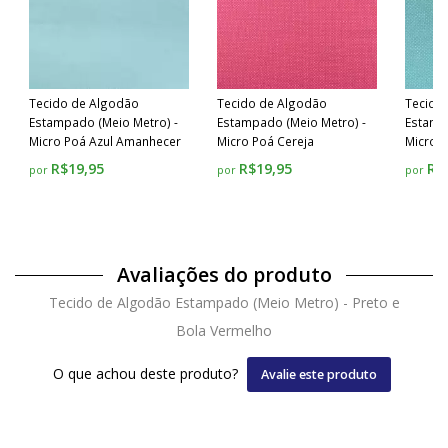
Tecido de Algodão
Tecido de Algodão
Tecido
Estampado (Meio Metro) -
Estampado (Meio Metro) -
Estamp
Micro Poá Azul Amanhecer
Micro Poá Cereja
Micro P
R$19,95
R$19,95
R$
por
por
por
Avaliações do produto
Tecido de Algodão Estampado (Meio Metro) - Preto e
Bola Vermelho
O que achou deste produto?
Avalie este produto