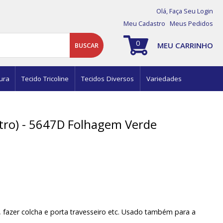
Olá,
Faça Seu Login
Meu Cadastro
Meus Pedidos
0
MEU CARRINHO
BUSCAR
ura
Tecido Tricoline
Tecidos Diversos
Variedades
tro) - 5647D Folhagem Verde
, fazer colcha e porta travesseiro etc. Usado também para a