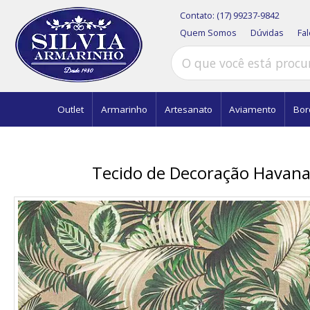
Contato:
(17) 99237-9842
Quem Somos
Dúvidas
Fa
Outlet
Armarinho
Artesanato
Aviamento
Bor
Tecido de Decoração Havana