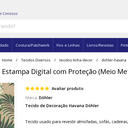
le Conosco
dado
Costura/Patchwork
Fios e Linhas
Livros/Revistas
Pint
Home
Tecidos Diversos
tecidos-linha-decor
dohler-havana
 Estampa Digital com Proteção (Meio Me
Avaliar produto
Döhler
Tecido de Decoração Havana Döhler
Tecido usado para revestir almofadas, sofás, cadeiras