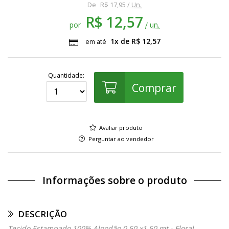
De
R$ 17,95
/ Un.
R$ 12,57
por
/ un.
1x de R$ 12,57
em até
Quantidade:
Comprar
Avaliar produto
Perguntar ao vendedor
Informações sobre o produto
DESCRIÇÃO
Tecido Estampado 100% Algodão 0,50 x1,50 mt - Floral