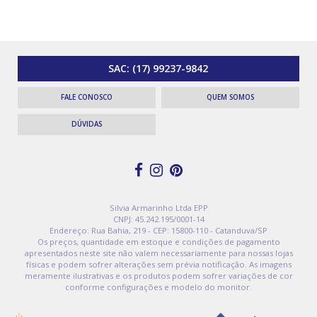
SAC:
(17) 99237-9842
FALE CONOSCO
QUEM SOMOS
DÚVIDAS
Silvia Armarinho Ltda EPP
CNPJ: 45.242.195/0001-14
Endereço: Rua Bahia, 219 - CEP: 15800-110 - Catanduva/SP
Os preços, quantidade em estoque e condições de pagamento
apresentados neste site não valem necessariamente para nossas lojas
físicas e podem sofrer alterações sem prévia notificação. As imagens
meramente ilustrativas e os produtos podem sofrer variações de cor
conforme configurações e modelo do monitor.