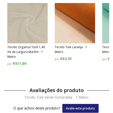
Tecido Organza Tunil 1,40
Tecido Tule Laranja - 1
Tecido 
mt de Largura Marfim - 1
Metro
Metro
Metro
R$3,95
R$
por
por
R$11,89
por
Avaliações do produto
Tecido Tule Verde Esmeralda - 1 Metro
O que achou deste produto?
Avalie este produto