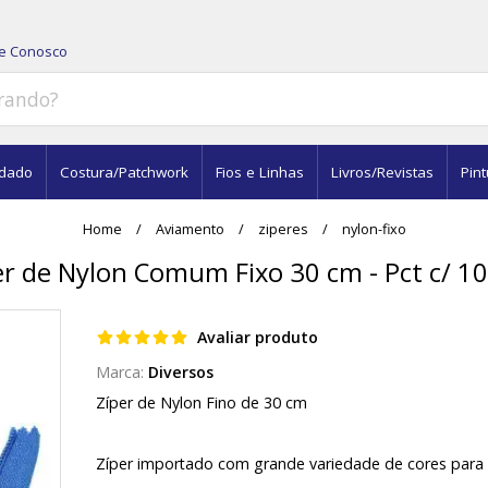
le Conosco
dado
Costura/Patchwork
Fios e Linhas
Livros/Revistas
Pint
Home
Aviamento
ziperes
nylon-fixo
er de Nylon Comum Fixo 30 cm - Pct c/ 10
Avaliar produto
Diversos
Zíper de Nylon Fino de 30 cm
Zíper importado com grande variedade de cores para 