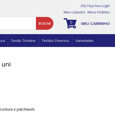
Olá,
Faça Seu Login
Meu Cadastro
Meus Pedidos
0
MEU CARRINHO
BUSCAR
ura
Tecido Tricoline
Tecidos Diversos
Variedades
 uni
costura e patchwork.