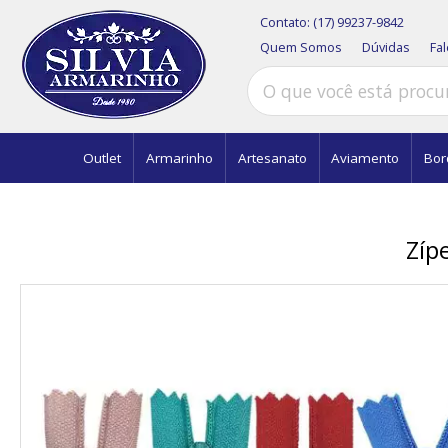
Contato:
(17) 99237-9842
Quem Somos
Dúvidas
Fa
Outlet
Armarinho
Artesanato
Aviamento
Bor
Zíp