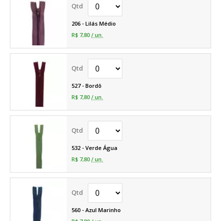
206 - Lilás Médio
R$ 7,80
/ un.
527 - Bordô
R$ 7,80
/ un.
532 - Verde Água
R$ 7,80
/ un.
560 - Azul Marinho