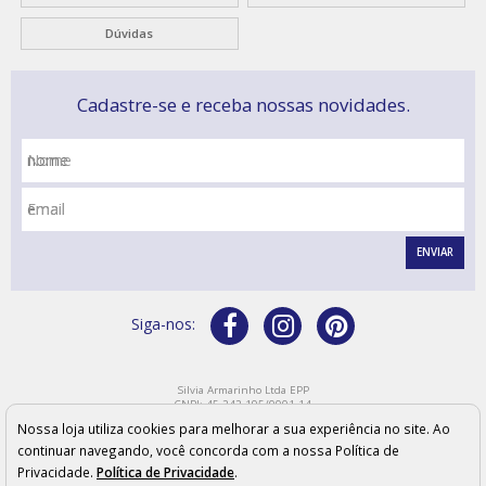
Dúvidas
Cadastre-se e receba nossas novidades.
Nome
Email
ENVIAR
Silvia Armarinho Ltda EPP
CNPJ: 45.242.195/0001-14
Endereço: Rua Bahia, 219 - CEP: 15800-110 - Catanduva/SP
Nossa loja utiliza cookies para melhorar a sua experiência no site. Ao
Os preços, quantidade em estoque e condições de pagamento apresentados neste site não
valem necessariamente para nossas lojas físicas e podem sofrer alterações sem prévia
continuar navegando, você concorda com a nossa Política de
notificação. As imagens meramente ilustrativas e os produtos podem sofrer variações de cor
Privacidade.
Política de Privacidade
.
conforme configurações e modelo do monitor.