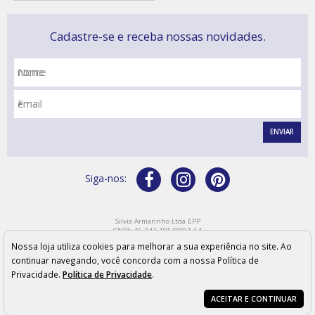
Cadastre-se e receba nossas novidades.
Nome
Email
ENVIAR
Silvia Armarinho Ltda EPP
CNPJ: 45.242.195/0001-14
Endereço: Rua Bahia, 219 - CEP: 15800-110 - Catanduva/SP
Nossa loja utiliza cookies para melhorar a sua experiência no site. Ao
Os preços, quantidade em estoque e condições de pagamento apresentados neste site não
valem necessariamente para nossas lojas físicas e podem sofrer alterações sem prévia
continuar navegando, você concorda com a nossa Política de
notificação. As imagens meramente ilustrativas e os produtos podem sofrer variações de cor
Privacidade.
Política de Privacidade
.
conforme configurações e modelo do monitor.
ACEITAR E CONTINUAR