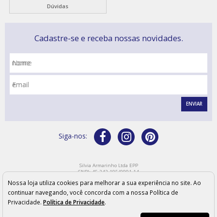
Dúvidas
Cadastre-se e receba nossas novidades.
Nome
Email
ENVIAR
Silvia Armarinho Ltda EPP
CNPJ: 45.242.195/0001-14
Endereço: Rua Bahia, 219 - CEP: 15800-110 - Catanduva/SP
Nossa loja utiliza cookies para melhorar a sua experiência no site. Ao
Os preços, quantidade em estoque e condições de pagamento apresentados neste site não
valem necessariamente para nossas lojas físicas e podem sofrer alterações sem prévia
continuar navegando, você concorda com a nossa Política de
notificação. As imagens meramente ilustrativas e os produtos podem sofrer variações de cor
Privacidade.
Política de Privacidade
.
conforme configurações e modelo do monitor.