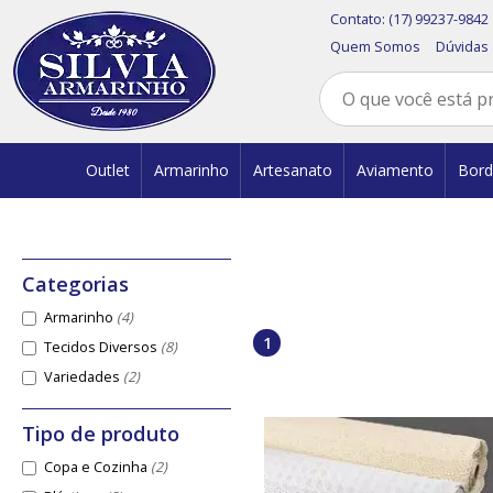
Contato:
(17) 99237-9842
Quem Somos
Dúvidas
Outlet
Armarinho
Artesanato
Aviamento
Bor
Armarinho
(4)
1
Tecidos Diversos
(8)
Variedades
(2)
Copa e Cozinha
(2)