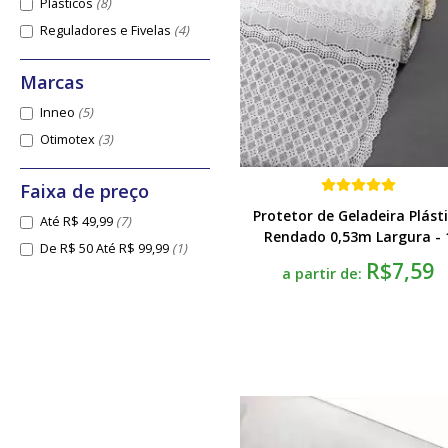
Plásticos
(8)
Reguladores e Fivelas
(4)
Inneo
(5)
Otimotex
(3)
Protetor de Geladeira Plást
Até R$ 49,99
(7)
Rendado 0,53m Largura - 
De R$ 50 Até R$ 99,99
(1)
Unidade
R$7,59
a partir de: