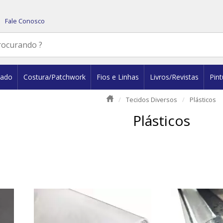
Fale Conosco
dado
Costura/Patchwork
Fios e Linhas
Livros/Revistas
Pint
Tecidos Diversos
Plásticos
Plásticos