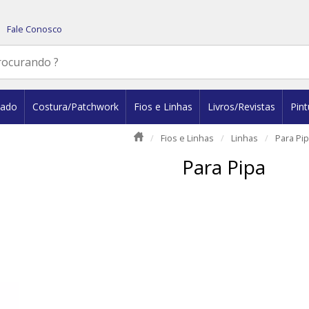
Fale Conosco
dado
Costura/Patchwork
Fios e Linhas
Livros/Revistas
Pint
Fios e Linhas
Linhas
Para Pi
Para Pipa