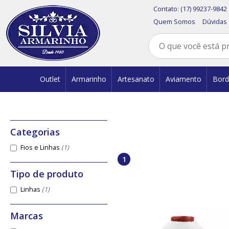
Contato:
(17) 99237-9842
Quem Somos
Dúvidas
Outlet
Armarinho
Artesanato
Aviamento
Bor
Fios e Linhas
(1)
1
Linhas
(1)