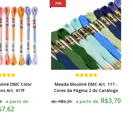
30%
liné DMC Color
Meada Mouliné DMC Art. 117 -
ons Art. 417F
Cores da Página 2 do Catálogo
R$3,70
a partir de:
a partir de:
9
de:
R$5,29
$7,62