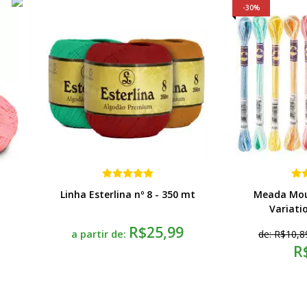
30%
Linha Esterlina nº 8 - 350 mt
Meada Mou
Variati
R$25,99
a partir de:
de:
R$10,8
R