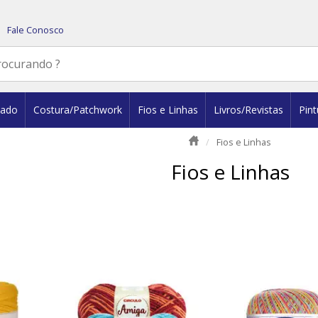
Fale Conosco
dado
Costura/Patchwork
Fios e Linhas
Livros/Revistas
Pint
Fios e Linhas
Fios e Linhas