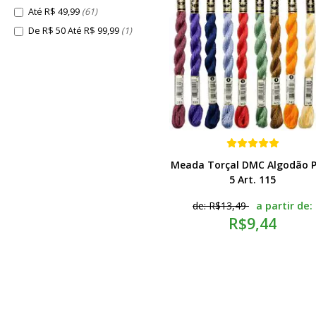
Até R$ 49,99
(61)
De R$ 50 Até R$ 99,99
(1)
Meada Torçal DMC Algodão P
5 Art. 115
a partir de:
de:
R$13,49
R$9,44