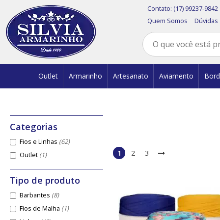
Contato:
(17) 99237-9842
Quem Somos
Dúvidas
Outlet
Armarinho
Artesanato
Aviamento
Bor
Fios e Linhas
(62)
1
2
3
Outlet
(1)
Barbantes
(8)
Fios de Malha
(1)