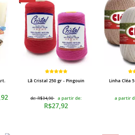
rt.
Lã Cristal 250 gr - Pingouin
Linha Cléa 5
,92
a partir de:
a partir 
de:
R$34,90
R$27,92