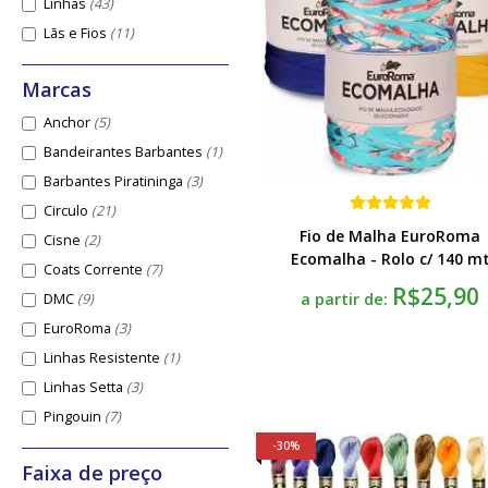
Linhas
(43)
Lãs e Fios
(11)
Anchor
(5)
Bandeirantes Barbantes
(1)
Barbantes Piratininga
(3)
Circulo
(21)
Fio de Malha EuroRoma
Cisne
(2)
Ecomalha - Rolo c/ 140 m
Coats Corrente
(7)
R$25,90
a partir de:
DMC
(9)
EuroRoma
(3)
Linhas Resistente
(1)
Linhas Setta
(3)
Pingouin
(7)
30%