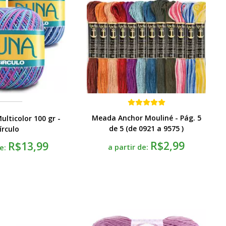
Meada Anchor Mouliné - Pág. 5
lticolor 100 gr -
de 5 (de 0921 a 9575 )
írculo
R$2,99
R$13,99
a partir de:
de: