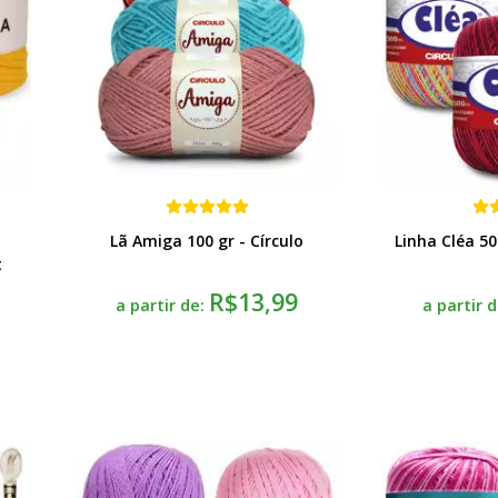
Lã Amiga 100 gr - Círculo
Linha Cléa 50
t
R$13,99
a partir de:
a partir 